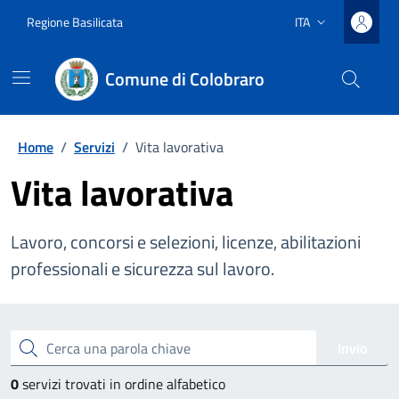
Vai ai contenuti
Vai al footer
Regione Basilicata
ITA
Lingua attiva:
Comune di Colobraro
Home
/
Servizi
/
Vita lavorativa
Vita lavorativa
Lavoro, concorsi e selezioni, licenze, abilitazioni
professionali e sicurezza sul lavoro.
Esplora tutti i servizi
Cerca una parola chiave
Invio
0
servizi trovati in ordine alfabetico