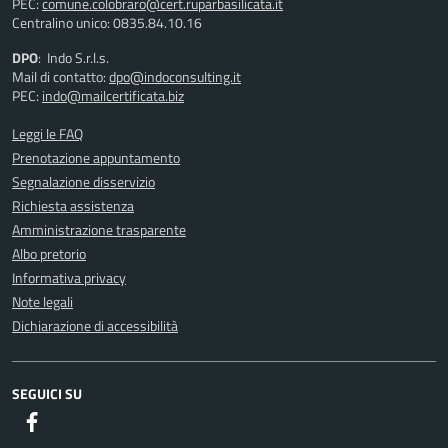
PEC:
comune.colobraro@cert.ruparbasilicata.it
Centralino unico: 0835.84.10.16
DPO
: Indo S.r.l.s.
Mail di contatto:
dpo@indoconsulting.it
PEC:
indo@mailcertificata.biz
Leggi le FAQ
Prenotazione appuntamento
Segnalazione disservizio
Richiesta assistenza
Amministrazione trasparente
Albo pretorio
Informativa privacy
Note legali
Dichiarazione di accessibilità
SEGUICI SU
Facebook