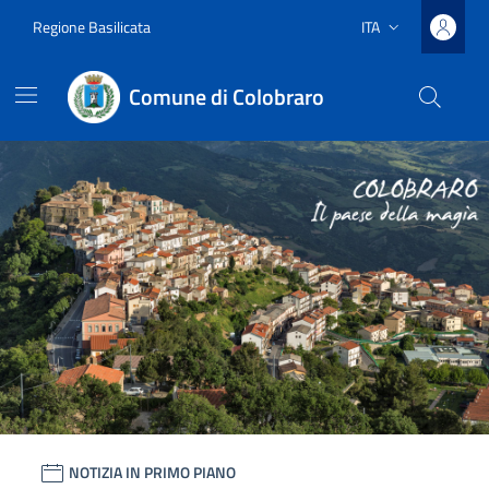
Vai ai contenuti
Vai al footer
Regione Basilicata
ITA
Lingua attiva:
Comune di Colobraro
Contenuti in evidenza
Novità in evidenza
Comune di Colobraro
NOTIZIA IN PRIMO PIANO