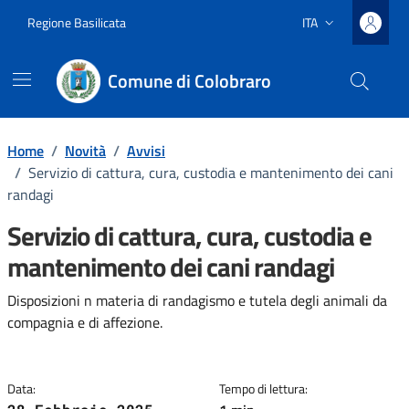
Vai ai contenuti
Vai al footer
Regione Basilicata
ITA
Lingua attiva:
Comune di Colobraro
Home
/
Novità
/
Avvisi
/
Servizio di cattura, cura, custodia e mantenimento dei cani
randagi
Servizio di cattura, cura, custodia e
mantenimento dei cani randagi
Dettagli della notizia
Disposizioni n materia di randagismo e tutela degli animali da
compagnia e di affezione.
Data:
Tempo di lettura: