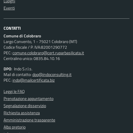
Luoghi
Eventi
CONTATTI
Comune di Colobraro
Largo Convento, 1 - 75021 Colobraro (MT)
Codice fiscale / P. IVA:82001290772
PEC:
comune.colobraro@cert.ruparbasilicata.it
Centralino unico: 0835.84.10.16
DPO
: Indo S.r.l.s.
Mail di contatto:
dpo@indoconsulting.it
PEC:
indo@mailcertificata.biz
Leggi le FAQ
Prenotazione appuntamento
Segnalazione disservizio
Richiesta assistenza
Amministrazione trasparente
Albo pretorio