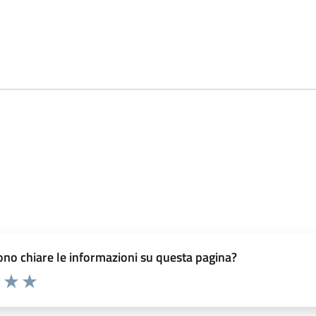
no chiare le informazioni su questa pagina?
elle su 5
2 stelle su 5
uta 3 stelle su 5
Valuta 4 stelle su 5
Valuta 5 stelle su 5