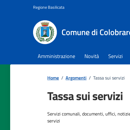
Vai ai contenuti
Vai al footer
Regione Basilicata
Comune di Colobrar
Amministrazione
Novità
Servizi
Home
/
Argomenti
/
Tassa sui servizi
Tassa sui servizi
Dettagli dell'argomento
Servizi comunali, documenti, uffici, notizie
servizi