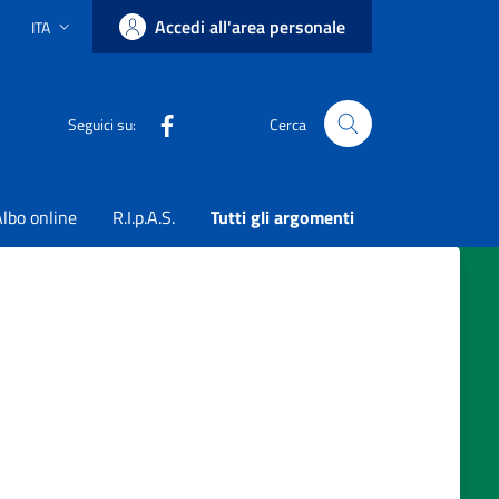
Accedi all'area personale
ITA
Lingua attiva:
Facebook
Seguici su:
Cerca
lbo online
R.I.p.A.S.
Tutti gli argomenti