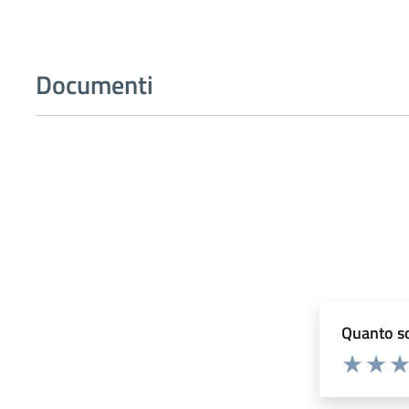
Documenti
Quanto so
Valuta 1 st
Valuta 
Val