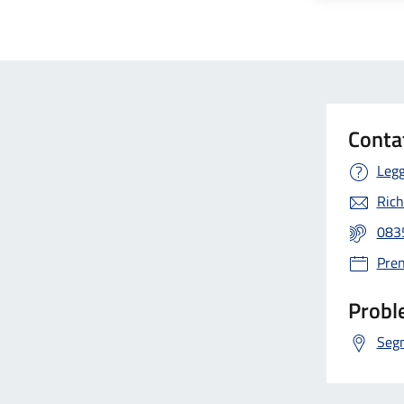
Conta
Legg
Rich
083
Pre
Proble
Segn