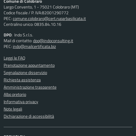
Comune di Colobraro
Largo Convento, 1 - 75021 Colobraro (MT)
Codice fiscale / P. IVA:82001290772
PEC:
comune.colobraro@cert.ruparbasilicata.it
Centralino unico: 0835.84.10.16
DPO
: Indo S.r.l.s.
Mail di contatto:
dpo@indoconsulting.it
PEC:
indo@mailcertificata.biz
Leggi le FAQ
Prenotazione appuntamento
Segnalazione disservizio
Richiesta assistenza
Amministrazione trasparente
Albo pretorio
Informativa privacy
Note legali
Dichiarazione di accessibilità