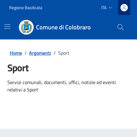
Vai ai contenuti
Vai al footer
Regione Basilicata
ITA
Lingua attiva:
Comune di Colobraro
Home
/
Argomenti
/
Sport
Sport
Dettagli dell'argomento
Servizi comunali, documenti, uffici, notizie ed eventi
relativi a Sport