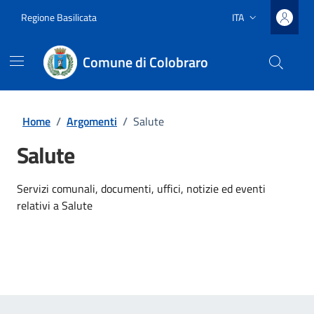
Vai ai contenuti
Vai al footer
Regione Basilicata
ITA
Lingua attiva:
Comune di Colobraro
Home
/
Argomenti
/
Salute
Salute
Dettagli dell'argomento
Servizi comunali, documenti, uffici, notizie ed eventi
relativi a Salute