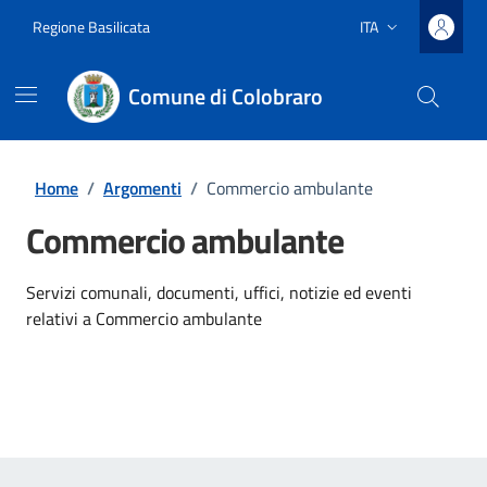
Vai ai contenuti
Vai al footer
Regione Basilicata
ITA
Lingua attiva:
Comune di Colobraro
Home
/
Argomenti
/
Commercio ambulante
Commercio ambulante
Dettagli dell'argomento
Servizi comunali, documenti, uffici, notizie ed eventi
relativi a Commercio ambulante