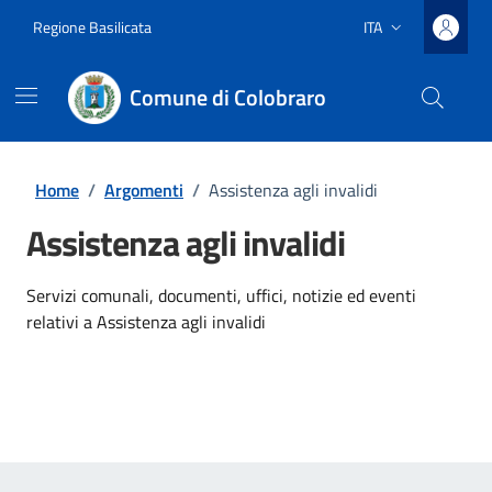
Vai ai contenuti
Vai al footer
Regione Basilicata
ITA
Lingua attiva:
Comune di Colobraro
Home
/
Argomenti
/
Assistenza agli invalidi
Assistenza agli invalidi
Dettagli dell'argomento
Servizi comunali, documenti, uffici, notizie ed eventi
relativi a Assistenza agli invalidi