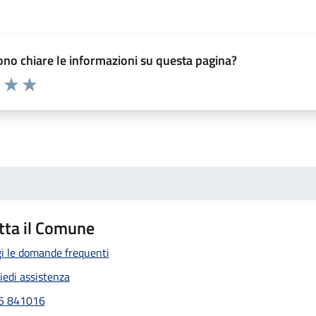
no chiare le informazioni su questa pagina?
elle su 5
2 stelle su 5
uta 3 stelle su 5
Valuta 4 stelle su 5
Valuta 5 stelle su 5
tta il Comune
i le domande frequenti
iedi assistenza
5 841016