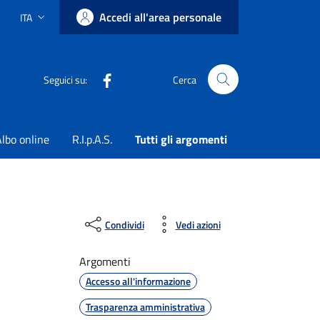
Accedi all'area personale
ITA
Lingua attiva:
Facebook
Seguici su:
Cerca
lbo online
R.I.p.A.S.
Tutti gli argomenti
Condividi
Vedi azioni
Argomenti
Accesso all'informazione
Trasparenza amministrativa