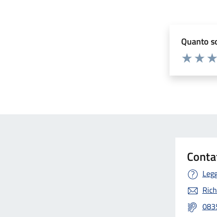
Quanto so
Valuta 1 st
Valuta 
Val
Conta
Legg
Rich
083