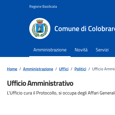
Vai ai contenuti
Vai al footer
Regione Basilicata
Comune di Colobrar
Amministrazione
Novità
Servizi
Home
/
Amministrazione
/
Uffici
/
Politici
/
Ufficio Ammi
Ufficio Amministrativo
L'Ufficio cura il Protocollo, si occupa degli Affari Genera