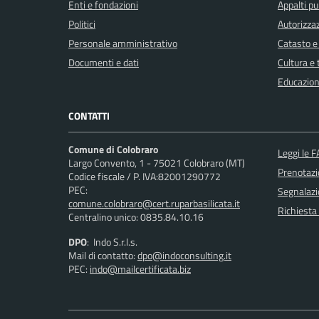
Enti e fondazioni
Appalti pu
Politici
Autorizzaz
Personale amministrativo
Catasto e
Documenti e dati
Cultura e
Educazion
CONTATTI
Comune di Colobraro
Leggi le 
Largo Convento, 1 - 75021 Colobraro (MT)
Prenotaz
Codice fiscale / P. IVA:82001290772
PEC:
Segnalazi
comune.colobraro@cert.ruparbasilicata.it
Richiesta
Centralino unico: 0835.84.10.16
DPO
: Indo S.r.l.s.
Mail di contatto:
dpo@indoconsulting.it
PEC:
indo@mailcertificata.biz